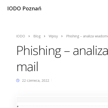
IODO Poznań
IODO
Blog
Wpisy
Phishing – analiza wiadom
Phishing – analiz
mail
22 czerwca, 2022