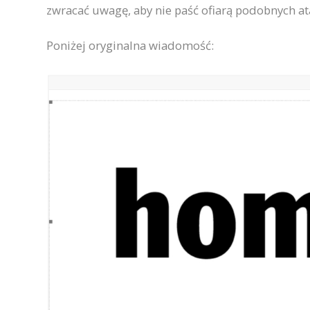
zwracać uwagę, aby nie paść ofiarą podobnych a
Poniżej oryginalna wiadomość: