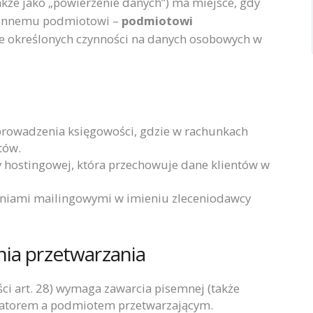
akże jako „powierzenie danych”) ma miejsce, gdy
 innemu podmiotowi –
podmiotowi
e określonych czynności na danych osobowych w
prowadzenia księgowości, gdzie w rachunkach
tów.
my hostingowej, która przechowuje dane klientów w
niami mailingowymi w imieniu zleceniodawcy
nia przetwarzania
ci art. 28) wymaga zawarcia pisemnej (także
ratorem a podmiotem przetwarzającym.