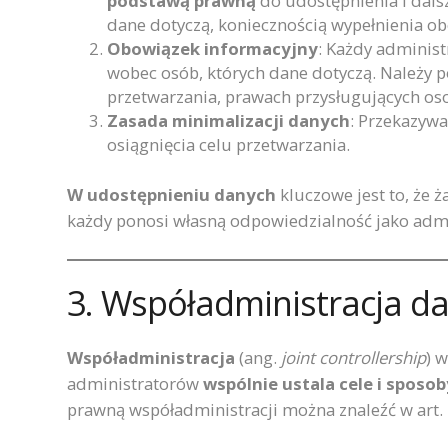
podstawą prawną
do udostępnienia i dals
dane dotyczą, koniecznością wypełnienia 
Obowiązek informacyjny
: Każdy adminis
wobec osób, których dane dotyczą. Należy 
przetwarzania, prawach przysługujących os
Zasada minimalizacji danych
: Przekazywa
osiągnięcia celu przetwarzania.
W udostępnieniu danych
kluczowe jest to, że 
każdy ponosi własną odpowiedzialność jako admi
3. Współadministracja 
Współadministracja
(ang.
joint controllership
) 
administratorów
wspólnie ustala cele i sposo
prawną współadministracji można znaleźć w art