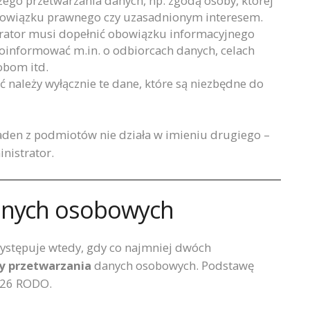
zego przetwarzania danych, np. zgodą osoby, której
obowiązku prawnego czy uzasadnionym interesem.
trator musi dopełnić obowiązku informacyjnego
poinformować m.in. o odbiorcach danych, celach
obom itd.
ć należy wyłącznie te dane, które są niezbędne do
żaden z podmiotów nie działa w imieniu drugiego –
nistrator.
danych osobowych
występuje wtedy, gdy co najmniej dwóch
by przetwarzania
danych osobowych. Podstawę
. 26 RODO.