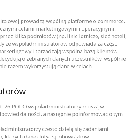
apitałowej prowadzą wspólną platformę e-commerce,
tycznymi celami marketingowymi i operacyjnymi.
ez kilka podmiotów (np. linie lotnicze, sieć hoteli,
y ze współadministratorów odpowiada za część
marketingowy i zarządzają wspólną bazą klientów.
 decydują o zebranych danych uczestników, wspólnie
pnie razem wykorzystują dane w celach
ratorów
rt. 26 RODO współadministratorzy muszą w
odpowiedzialności, a następnie poinformować o tym
administratorzy często dzielą się zadaniami
b, których dane dotyczą, obowiązków