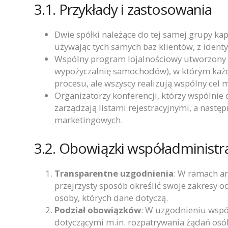
3.1. Przykłady i zastosowania
Dwie spółki należące do tej samej grupy k
używając tych samych baz klientów, z iden
Wspólny program lojalnościowy utworzony prz
wypożyczalnię samochodów), w którym każd
procesu, ale wszyscy realizują wspólny cel 
Organizatorzy konferencji, którzy wspólnie
zarządzają listami rejestracyjnymi, a nastę
marketingowych.
3.2. Obowiązki współadminist
Transparentne uzgodnienia
: W ramach a
przejrzysty sposób określić swoje zakresy 
osoby, których dane dotyczą.
Podział obowiązków
: W uzgodnieniu współ
dotyczącymi m.in. rozpatrywania żądań osó