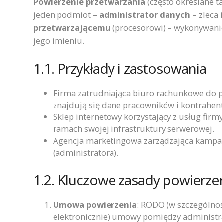
Powierzenie przetwarzania
(często określane t
jeden podmiot –
administrator danych
– zleca
przetwarzającemu
(procesorowi) – wykonywani
jego imieniu.
1.1. Przykłady i zastosowania
Firma zatrudniająca biuro rachunkowe do 
znajdują się dane pracowników i kontrahen
Sklep internetowy korzystający z usług fir
ramach swojej infrastruktury serwerowej.
Agencja marketingowa zarządzająca kampa
(administratora).
1.2. Kluczowe zasady powierze
Umowa powierzenia
: RODO (w szczególnoś
elektronicznie) umowy pomiędzy administ