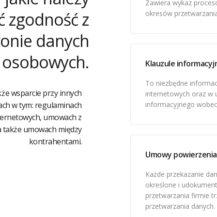
Zawiera wykaz procesó
ć zgodność z
okresów przetwarzani
ronie danych
osobowych.
Klauzule informacyj
To niezbędne informac
że wsparcie przy innych
internetowych oraz w
ch w tym: regulaminach
informacyjnego wobec
ternetowych, umowach z
a także umowach między
kontrahentami.
Umowy powierzenia
Każde przekazanie da
określone i udokument
przetwarzania firmie t
przetwarzania danych.