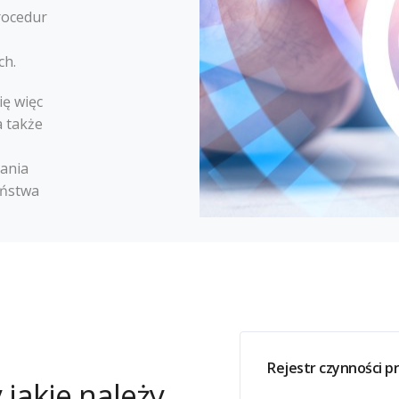
rocedur
ch.
ię więc
 także
ania
eństwa
Rejestr czynności p
jakie należy