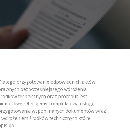
Dlatego przygotowanie odpowiednich aktów
prawnych bez wcześniejszego wdrożenia
środków technicznych oraz procedur jest
niemożliwe. Oferujemy kompleksową usługę
przygotowania wspominanych dokumentów wraz
z wdrożeniem środków technicznych które
pisują.