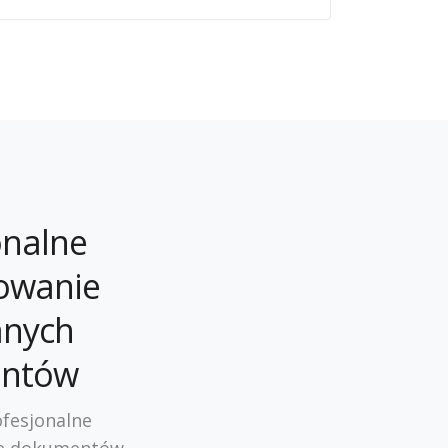
onalne
owanie
nych
ntów
fesjonalne