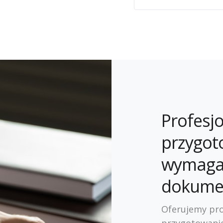
Profesj
przygot
wymaga
dokume
Oferujemy pro