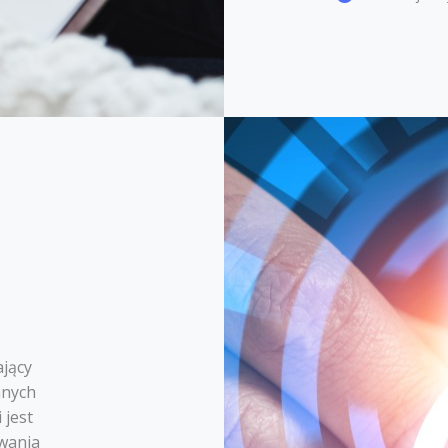
jący
anych
 jest
wania