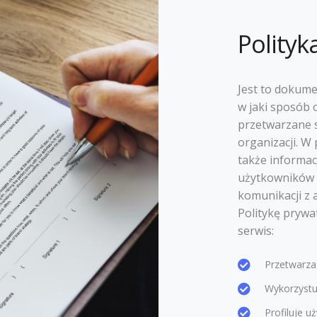
Polityk
Jest to dokume
w jaki sposób 
przetwarzane 
organizacji. W 
także informac
użytkowników 
komunikacji z 
Politykę prywat
serwis:
Przetwarz
Wykorzystuj
Profiluje 