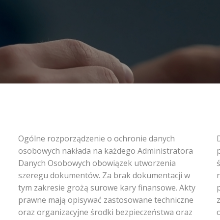
Ogólne rozporządzenie o ochronie danych
osobowych nakłada na każdego Administratora
Danych Osobowych obowiązek utworzenia
szeregu dokumentów. Za brak dokumentacji w
tym zakresie grożą surowe kary finansowe. Akty
prawne mają opisywać zastosowane techniczne
oraz organizacyjne środki bezpieczeństwa oraz
o