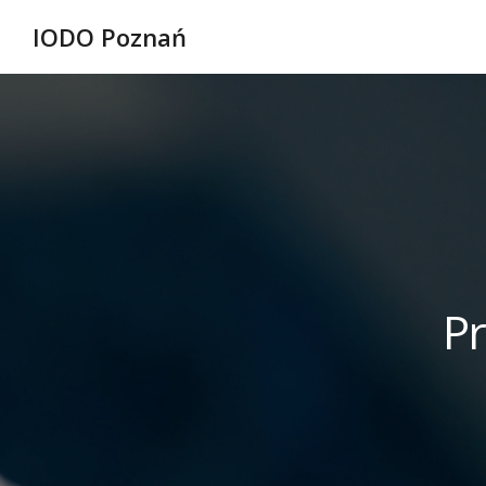
IODO Poznań
P