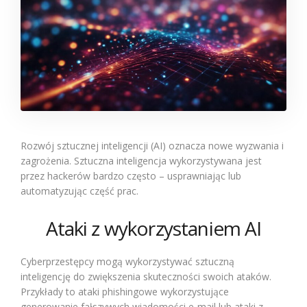
Rozwój sztucznej inteligencji (AI) oznacza nowe wyzwania i
zagrożenia. Sztuczna inteligencja wykorzystywana jest
przez hackerów bardzo często – usprawniając lub
automatyzując część prac.
Ataki z wykorzystaniem AI
Cyberprzestępcy mogą wykorzystywać sztuczną
inteligencję do zwiększenia skuteczności swoich ataków.
Przykłady to ataki phishingowe wykorzystujące
generowanie fałszywych wiadomości e-mail lub ataki z