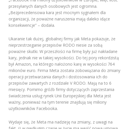
przesyłanych danych osobowych jest ogromna.
„Bezprecedensowa kara jest mocnym sygnałem dla
organizacji, że poważne naruszenia mają daleko idące
konsekwencje” – dodała.
Ukaranie tak dużej, globalnej firmy jak Meta pokazuje, że
nieprzestrzeganie przepisów RODO niesie za sobą
poważne skutki. W przeszłości na firmę były już nakładane
kary, jednak nie w takiej wysokości. Do tej pory rekordzistą
był Amazon, na którego nałożono karę w wysokości 764
milionów euro. Firma Meta została zobowiązana do zmiany
operacji przetwarzania danych i dostosowania ich do
przepisów zawartych z rozdziale V RODO. Mają na to 6
miesięcy. Pomimo gróźb firmy dotyczących zaprzestania
świadczenia usług rynek Unii Europejskiej dla Meta jest
ważny, ponieważ na tym terenie znajdują się miliony
użytkowników Facebooka.
Wydaje się, że Meta ma nadzieję na zmiany, z uwagi na
fakt, iż w niedługim czasie w życie ma wejść nowa umowa